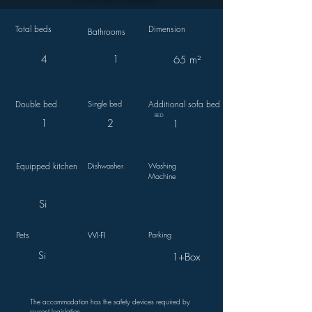
Total beds
Dimension
Bathrooms
4
1
65 m²
Double bed
Single bed
Additional sofa bed
BED
1
2
1
Equipped kitchen
Dishwasher
Washing
Machine
Si
Pets
WI-FI
Parking
Si
1+Box
The accommodation has the safety devices required by
current legislation.