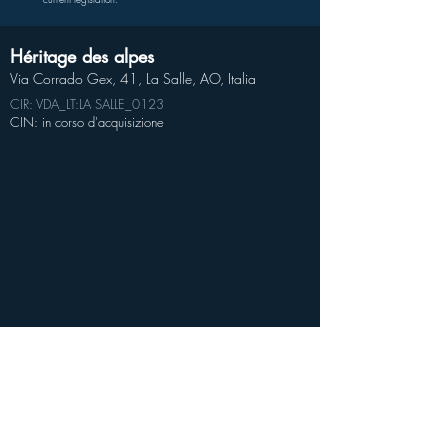
Héritage des alpes
Via Corrado Gex, 41, La Salle, AO, Italia
CIR: VDA_LT:LA SALLE_0123
CIN: in corso d'acquisizione
GPS data