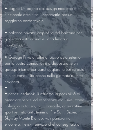
• Bagno Un bagno dal design moderno e 
funzionale offre tutto il necessario per un 
soggiorno confortevole.

• Balcone privato: approfitta del balcone per 
goderti la vista alpina e l'aria fresca di 
montagna.

• Garage Privato: oltre al posto auto esterno 
per la vostra comodità, è a disposizione un 
garage interno per parcheggiare la vostra auto 
in tutta tranquillità anche nelle giornate di forte 
nevicata.

• 

• Servizi esclusivi: Ti offriamo la possibilità di 
prenotare servizi ed esperienze esclusive, come 
noleggio auto, sci, bici, ciaspole, attrezzature 
sportive, ristoranti, terme di Pré Saint Didier, 
Skyway Monte Bianco, voli panoramici in 
elicottero, heliski, servizio chef consegnato a 