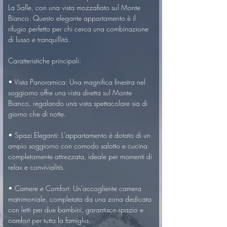
La Salle, con una vista mozzafiato sul Monte 
Bianco. Questo elegante appartamento è il 
rifugio perfetto per chi cerca una combinazione 
di lusso e tranquillità.

Caratteristiche principali:

• Vista Panoramica: Una magnifica finestra nel 
soggiorno offre una vista diretta sul Monte 
Bianco, regalando una vista spettacolare sia di 
giorno che di notte.

• Spazi Eleganti: L'appartamento è dotato di un 
ampio soggiorno con comodo salotto e cucina 
completamente attrezzata, ideale per momenti di 
relax e convivialità.

• Camere e Comfort: Un'accogliente camera 
matrimoniale, completata da una zona dedicata 
con letti per due bambini, garantisce spazio e 
comfort per tutta la famiglia.
