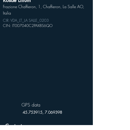
Rosae Lilium
Frazione Chaffieron, 1, Chaffieron, La Salle AO,
Italia
CIR: VDA_LT_LA SALLE_0203
CIN: IT007040C2PAX8S6QO
GPS data
45.753915
,
7.069398
Contact person