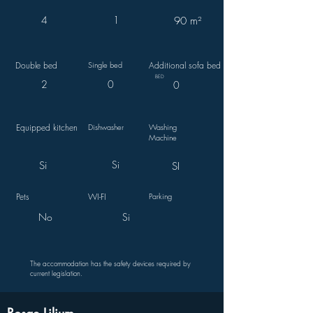
4
1
90 m²
Double bed
Single bed
Additional sofa bed
BED
2
0
0
Equipped kitchen
Dishwasher
Washing
Machine
Si
Si
SI
Pets
WI-FI
Parking
No
Si
The accommodation has the safety devices required by
current legislation.