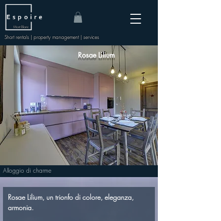
Mont Blanc
Short rentals | property management | services
Rosae Lilium
Alloggio di charme
Rosae Lilium, un trionfo di colore, eleganza, 
armonia.