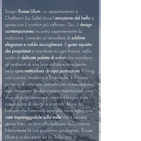
Scopri 
Rosae Lilium
, un appartamento a 
Chaffieron (La Salle) dove l'
emozione del bello
 si 
sposa con il comfort più raffinato. Qui, il 
design 
contemporaneo
 incontra sapientemente la 
tradizione, creando un'atmosfera di 
sublime 
eleganza e calda accoglienza
. Il 
gusto squisito 
dei proprietari
 si manifesta in ogni finitura, nella 
scelta di 
delicate palette di colori
 che inondano 
gli ambienti di una luce soffusa e avvolgente, 
nella 
cura meticolosa di ogni particolare
. Il living 
con cucina, moderno e funzionale, è il cuore 
pulsante di una casa pensata per vivere appieno 
ogni momento. Le due camere matrimoniali sono 
rifugi di puro benessere, mentre il bagno è un 
capolavoro di design e praticità. Ma è dai 
balconi che l'anima si apre alla meraviglia: una 
vista impareggiabile sulla valle
 che ti lascerà 
senza fiato, un inno alla bellezza della natura. 
Nonostante la sua posizione privilegiata, Rosae 
Lilium è a due passi da La Salle, con la 