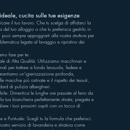
ideale, cucita sulle tue esigenze
care il tuo lavoro. Che tu scelga di affidarci la
 del tuo alloggio o che tu preferisca gestirlo in
 puoi sempre appoggiarti alla nostra struttura per
oblematica legata al lavaggio e ripristino dei
mo fare per te:
ale di Alta Qualità: Utilizziamo macchinari e
onali per trattare a fondo lenzuola, federe e
rantiamo un'igienizzazione profonda,
le macchie più ostinate e il rispetto dei tessuti,
ard di pulizia alberghieri.
bile: Dimentica le lunghe ore passate al ferro da
 la tua biancheria perfettamente stirata, piegata e
iere i tuoi prossimi ospiti con un tocco di
le e Puntuale: Scegli tu la formula che preferisci.
 nostro servizio di lavanderia e stiratura come