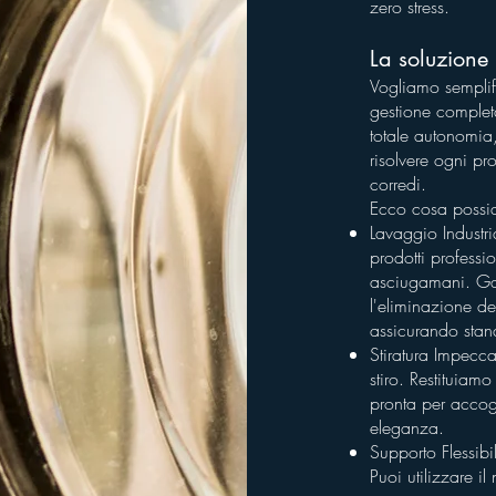
zero stress.
La soluzione 
Vogliamo semplifi
gestione completa
totale autonomia,
risolvere ogni pr
corredi.
Ecco cosa possia
Lavaggio Industri
prodotti professi
asciugamani. Ga
l'eliminazione del
assicurando stand
Stiratura Impecca
stiro. Restituiamo
pronta per accogl
eleganza.
Supporto Flessibi
Puoi utilizzare il