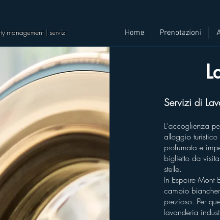
perty management | servizi
Home
Prenotazioni
L
Servizi di La
L'accoglienza perf
alloggio turistic
profumata e impe
biglietto da visi
stelle.
In Espoire Mont 
cambio biancheri
prezioso. Per que
lavanderia indust