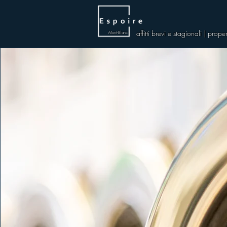
affitti brevi e stagionali | pro
Mont-Blanc