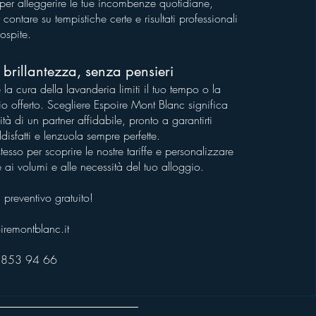
per alleggerire le tue incombenze quotidiane,
ontare su tempistiche certe e risultati professionali
ospite.
e brillantezza, senza pensieri
la cura della lavanderia limiti il tuo tempo o la
zio offerto. Scegliere Espoire Mont Blanc significa
ità di un partner affidabile, pronto a garantirti
disfatti e lenzuola sempre perfette.
tesso per scoprire le nostre tariffe e personalizzare
e ai volumi e alle necessità del tuo alloggio.
 preventivo gratuito!
iremontblanc.it
 853 94 66