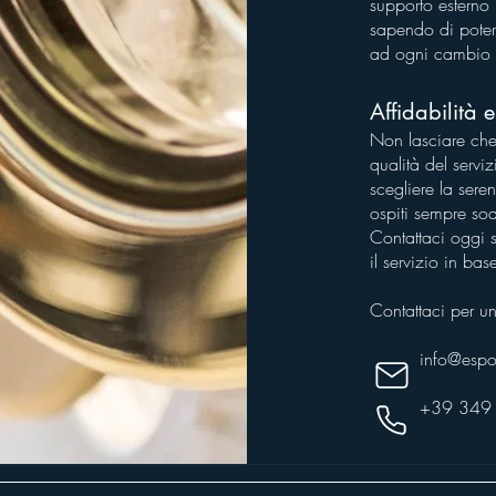
supporto esterno 
sapendo di poter c
ad ogni cambio 
Affidabilità 
Non lasciare che 
qualità del servi
scegliere la seren
ospiti sempre sod
Contattaci oggi s
il servizio in bas
Contattaci per un
info@espo
+39 349