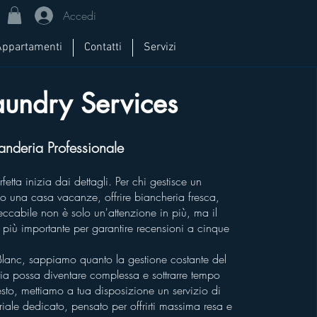
Accedi
Appartamenti
Contatti
Servizi
aundry Services
vanderia Professionale
etta inizia dai dettagli. Per chi gestisce un
o o una casa vacanze, offrire biancheria fresca,
ccabile non è solo un'attenzione in più, ma il
ta più importante per garantire recensioni a cinque
Blanc, sappiamo quanto la gestione costante del
a possa diventare complessa e sottrarre tempo
sto, mettiamo a tua disposizione un servizio di
riale dedicato, pensato per offrirti massima resa e