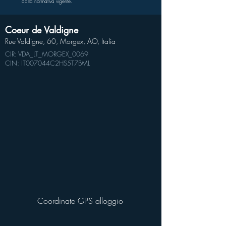
dalla normativa vigente.
Coeur de Valdigne
Rue Valdigne, 60, Morgex, AO, Italia
CIR: VDA_LT_MORGEX_0069
CIN: IT007044C2HS5T7BML
Coordinate GPS alloggio