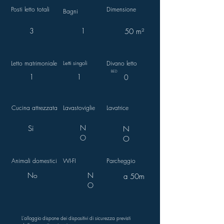
Posti letto totali
Dimensione
Bagni
3
1
50 m²
Letto matrimoniale
Letti singoli
Divano letto
BED
1
1
0
Cucina attrezzata
Lavastoviglie
Lavatrice
N
Si
N
O
O
Animali domestici
WI-FI
Parcheggio
No
N
a 50m
O
L'alloggio dispone dei dispositivi di sicurezza previsti