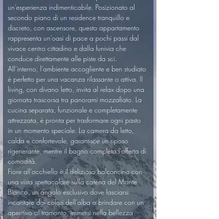
un’esperienza indimenticabile. Posizionato al 
secondo piano di un residence tranquillo e 
discreto, con ascensore, questo appartamento 
rappresenta un’oasi di pace a pochi passi dal 
vivace centro cittadino e dalla funivia che 
conduce direttamente alle piste da sci.
All’interno, l’ambiente accogliente e ben studiato 
è perfetto per una vacanza rilassante o attiva. Il 
living, con divano letto, invita al relax dopo una 
giornata trascorsa tra panorami mozzafiato. La 
cucina separata, funzionale e completamente 
attrezzata, è pronta per trasformare ogni pasto 
in un momento speciale. La camera da letto, 
calda e confortevole, garantisce un riposo 
rigenerante, mentre il bagno completa l’offerta di 
comodità.
Fiore all’occhiello è il delizioso balconcino con 
una vista spettacolare sulla catena del Monte 
Bianco, un angolo esclusivo dove lasciarsi 
incantare dai colori dell’alba o brindare con un 
aperitivo al tramonto, immersi nella bellezza 