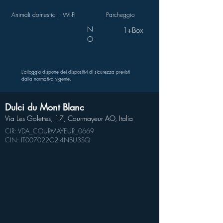
Animali domestici
WI-FI
Parcheggio
N
1+Box
O
L'alloggio dispone dei dispositivi di sicurezza previsti
dalla normativa vigente.
Dulci du Mont Blanc
Via Les Golettes, 17, Courmayeur AO, Italia
CIR: VDA_COURMAYEUR_0669
CIN: IT007022C2I4NBU3SQ