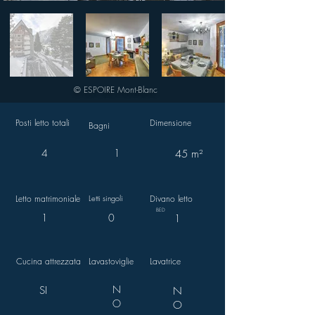
© ESPOIRE Mont-Blanc
Posti letto totali
Dimensione
Bagni
4
1
45 m²
Letto matrimoniale
Letti singoli
Divano letto
BED
1
0
1
Cucina attrezzata
Lavastoviglie
Lavatrice
N
SI
N
O
O