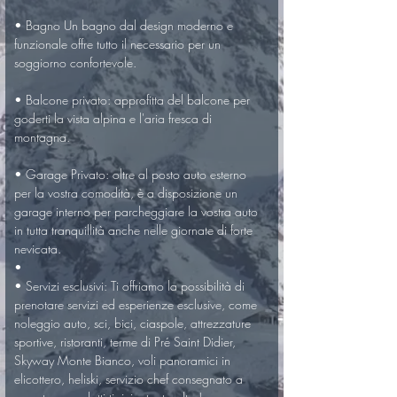
• Bagno Un bagno dal design moderno e 
funzionale offre tutto il necessario per un 
soggiorno confortevole.

• Balcone privato: approfitta del balcone per 
goderti la vista alpina e l'aria fresca di 
montagna.

• Garage Privato: oltre al posto auto esterno 
per la vostra comodità, è a disposizione un 
garage interno per parcheggiare la vostra auto 
in tutta tranquillità anche nelle giornate di forte 
nevicata.

• 

• Servizi esclusivi: Ti offriamo la possibilità di 
prenotare servizi ed esperienze esclusive, come 
noleggio auto, sci, bici, ciaspole, attrezzature 
sportive, ristoranti, terme di Pré Saint Didier, 
Skyway Monte Bianco, voli panoramici in 
elicottero, heliski, servizio chef consegnato a 