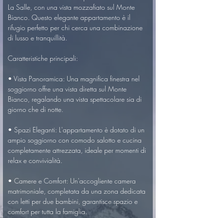
La Salle, con una vista mozzafiato sul Monte 
Bianco. Questo elegante appartamento è il 
rifugio perfetto per chi cerca una combinazione 
di lusso e tranquillità.

Caratteristiche principali:

• Vista Panoramica: Una magnifica finestra nel 
soggiorno offre una vista diretta sul Monte 
Bianco, regalando una vista spettacolare sia di 
giorno che di notte.

• Spazi Eleganti: L'appartamento è dotato di un 
ampio soggiorno con comodo salotto e cucina 
completamente attrezzata, ideale per momenti di 
relax e convivialità.

• Camere e Comfort: Un'accogliente camera 
matrimoniale, completata da una zona dedicata 
con letti per due bambini, garantisce spazio e 
comfort per tutta la famiglia.
