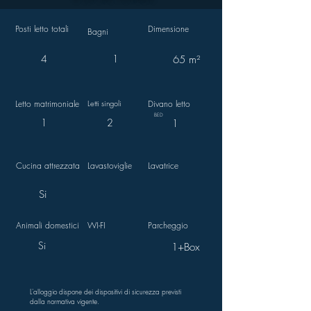
Posti letto totali
Dimensione
Bagni
4
1
65 m²
Letto matrimoniale
Letti singoli
Divano letto
BED
1
2
1
Cucina attrezzata
Lavastoviglie
Lavatrice
Si
Animali domestici
WI-FI
Parcheggio
Si
1+Box
L'alloggio dispone dei dispositivi di sicurezza previsti
dalla normativa vigente.