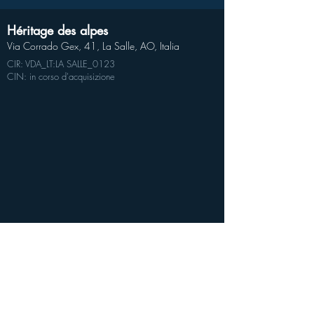
Héritage des alpes
Via Corrado Gex, 41, La Salle, AO, Italia
CIR: VDA_LT:LA SALLE_0123
CIN: in corso d'acquisizione
Coordinate GPS alloggio