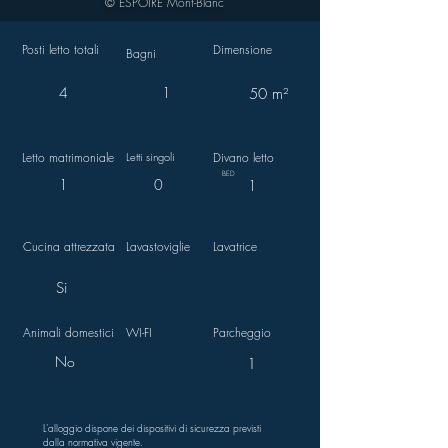
© ESPOIRE Mont-Blanc
Posti letto totali
Dimensione
Bagni
4
1
50 m²
Letto matrimoniale
Letti singoli
Divano letto
BED
1
0
1
Cucina attrezzata
Lavastoviglie
Lavatrice
Si
Animali domestici
WI-FI
Parcheggio
No
1
L'alloggio dispone dei dispositivi di sicurezza previsti
dalla normativa vigente.