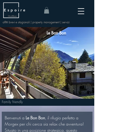
Mont-Blanc
affitti brevi e stagionali | property management | servizi
Le Bon Bon
Family friendly
Benvenuti a 
Le Bon Bon
, il rifugio perfetto a 
Morgex per chi cerca sia relax che avventura! 
Situato in una posizione strategica, questo 