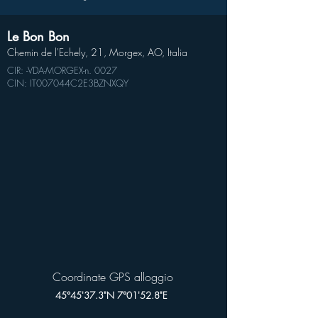
Le Bon Bon
Chemin de l'Echely, 21, Morgex, AO, Italia
CIR: -VDA-MORGEX-n. 0027
CIN: IT007044C2E3BZNXQY
Coordinate GPS alloggio
45°45'37.3"N 7°01'52.8"E