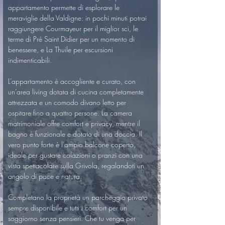
appartamento permette di esplorare le 
meraviglie della Valdigne: in pochi minuti potrai 
raggiungere Courmayeur per il miglior sci, le 
terme di Pré Saint Didier per un momento di 
benessere, e La Thuile per escursioni 
indimenticabili. 
L’appartamento è accogliente e curato, con 
un’area living dotata di cucina completamente 
attrezzata e un comodo divano letto per 
ospitare fino a quattro persone. La camera 
matrimoniale offre comfort e privacy, mentre il 
bagno è funzionale e dotato di una doccia. Il 
vero punto forte è l’ampio balcone coperto, 
ideale per gustare colazioni o pranzi con una 
vista spettacolare sulla Grivola, regalandoti un 
angolo di pace e natura.
Completano la proprietà un parcheggio privato 
sempre disponibile e tutti i comfort per un 
soggiorno senza pensieri. Che tu venga per 