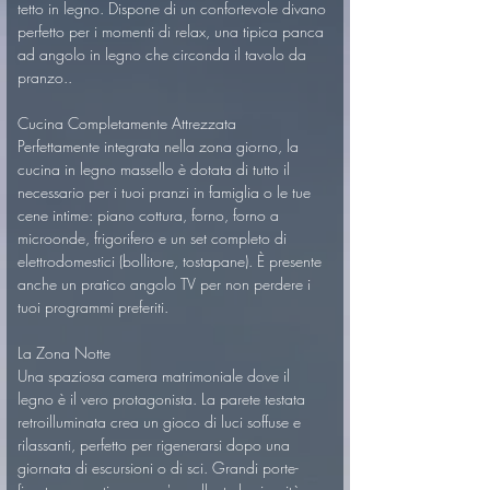
tetto in legno. Dispone di un confortevole divano 
perfetto per i momenti di relax, una tipica panca 
ad angolo in legno che circonda il tavolo da 
pranzo..
Cucina Completamente Attrezzata
Perfettamente integrata nella zona giorno, la 
cucina in legno massello è dotata di tutto il 
necessario per i tuoi pranzi in famiglia o le tue 
cene intime: piano cottura, forno, forno a 
microonde, frigorifero e un set completo di 
elettrodomestici (bollitore, tostapane). È presente 
anche un pratico angolo TV per non perdere i 
tuoi programmi preferiti.
La Zona Notte
Una spaziosa camera matrimoniale dove il 
legno è il vero protagonista. La parete testata 
retroilluminata crea un gioco di luci soffuse e 
rilassanti, perfetto per rigenerarsi dopo una 
giornata di escursioni o di sci. Grandi porte-