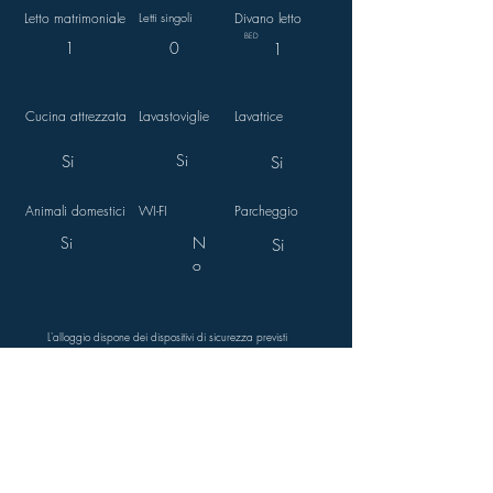
Letto matrimoniale
Letti singoli
Divano letto
BED
1
0
1
Cucina attrezzata
Lavastoviglie
Lavatrice
Si
Si
Si
Animali domestici
WI-FI
Parcheggio
Si
N
Si
o
L'alloggio dispone dei dispositivi di sicurezza previsti
dalla normativa vigente.
Sua Maestà il Bianco
Frazione Chez Borgne, 11015 La Salle AO,
Italia
CIR: VDA - LASALLE - n. 0297