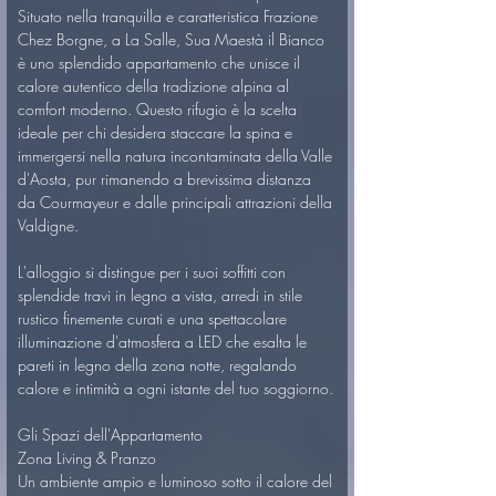
Situato nella tranquilla e caratteristica Frazione 
Chez Borgne, a La Salle, Sua Maestà il Bianco 
è uno splendido appartamento che unisce il 
calore autentico della tradizione alpina al 
comfort moderno. Questo rifugio è la scelta 
ideale per chi desidera staccare la spina e 
immergersi nella natura incontaminata della Valle 
d'Aosta, pur rimanendo a brevissima distanza 
da Courmayeur e dalle principali attrazioni della 
Valdigne.
L'alloggio si distingue per i suoi soffitti con 
splendide travi in legno a vista, arredi in stile 
rustico finemente curati e una spettacolare 
illuminazione d'atmosfera a LED che esalta le 
pareti in legno della zona notte, regalando 
calore e intimità a ogni istante del tuo soggiorno.
Gli Spazi dell'Appartamento
Zona Living & Pranzo
Un ambiente ampio e luminoso sotto il calore del 