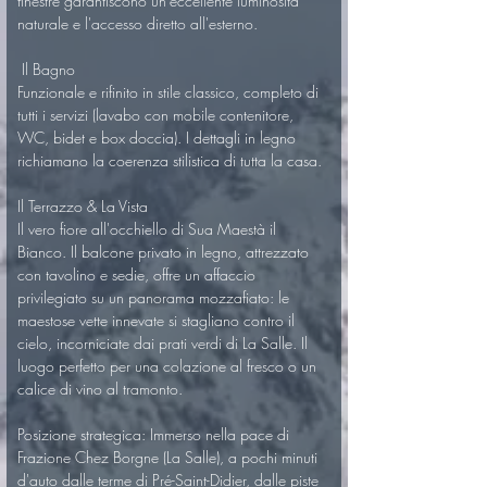
finestre garantiscono un'eccellente luminosità 
naturale e l'accesso diretto all'esterno.
 Il Bagno
Funzionale e rifinito in stile classico, completo di 
tutti i servizi (lavabo con mobile contenitore, 
WC, bidet e box doccia). I dettagli in legno 
richiamano la coerenza stilistica di tutta la casa.
Il Terrazzo & La Vista
Il vero fiore all'occhiello di Sua Maestà il 
Bianco. Il balcone privato in legno, attrezzato 
con tavolino e sedie, offre un affaccio 
privilegiato su un panorama mozzafiato: le 
maestose vette innevate si stagliano contro il 
cielo, incorniciate dai prati verdi di La Salle. Il 
luogo perfetto per una colazione al fresco o un 
calice di vino al tramonto.
Posizione strategica: Immerso nella pace di 
Frazione Chez Borgne (La Salle), a pochi minuti 
d'auto dalle terme di Pré-Saint-Didier, dalle piste 