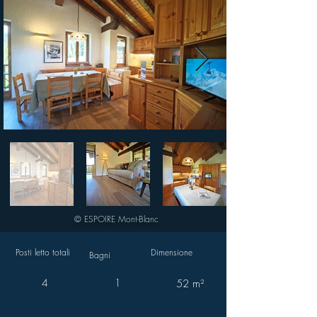
© ESPOIRE Mont-Blanc
Posti letto totali
Dimensione
Bagni
4
1
52 m²