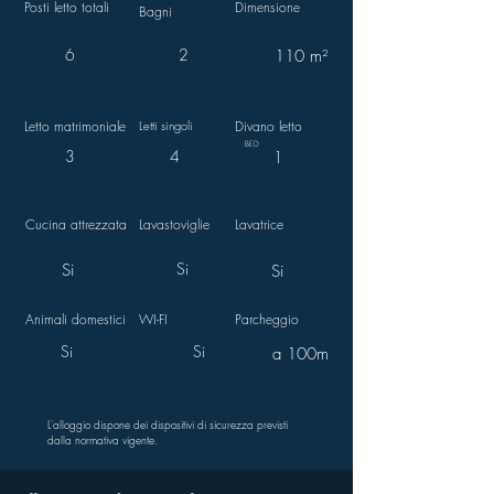
Posti letto totali
Dimensione
Bagni
6
2
110 m²
Letto matrimoniale
Letti singoli
Divano letto
BED
3
4
1
Cucina attrezzata
Lavastoviglie
Lavatrice
Si
Si
Si
Animali domestici
WI-FI
Parcheggio
Si
Si
a 100m
L'alloggio dispone dei dispositivi di sicurezza previsti
dalla normativa vigente.