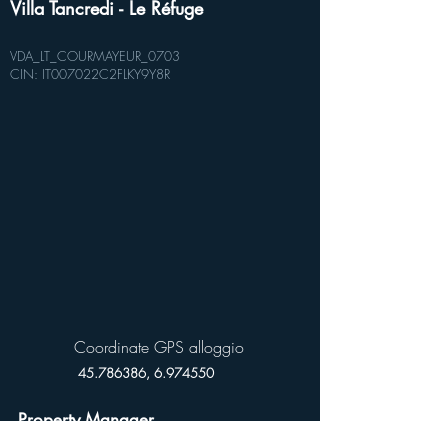
Villa Tancredi - Le Réfuge
VDA_LT_COURMAYEUR_0703
CIN: IT007022C2FLKY9Y8R
Coordinate GPS alloggio
45.786386
,
6.974550
Property Manager
Sara Mattiello