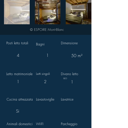
© ESPOIRE Mont-Blanc
Posti letto totali
Dimensione
Bagni
4
1
50 m²
Letto matrimoniale
Letti singoli
Divano letto
BED
1
2
1
Cucina attrezzata
Lavastoviglie
Lavatrice
Si
Animali domestici
WI-FI
Parcheggio