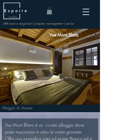
Mont-Blanc
affitti brevi e stagionali | property management | servizi
Vue Mont Blanc
Alloggio di charme
Vue Mont Blanc é un  curato alloggio dove 
poter trascorrere in relax le vostre giornate.
Offre una magnifica vista sul monte Bianco ed é 