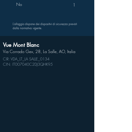
No
1
L'alloggio dispone dei dispositivi di sicurezza previsti
dalla normativa vigente.
Vue Mont Blanc
Via Corrado Gex, 28, La Salle, AO, Italia
CIR: VDA_LT_LA SALLE_0134
CIN: IT007040C2DJ3QHK95