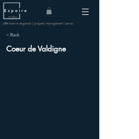
Mont-Blanc
affitti brevi e stagionali | property management | servizi
< Back
Coeur de Valdigne