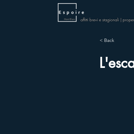
affitti brevi e stagionali | pro
Mont-Blanc
< Back
L'esca