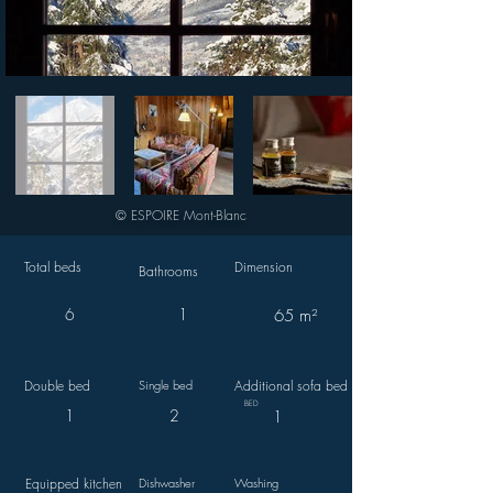
© ESPOIRE Mont-Blanc
Total beds
Dimension
Bathrooms
6
1
65 m²
Double bed
Single bed
Additional sofa bed
BED
1
2
1
Equipped kitchen
Dishwasher
Washing