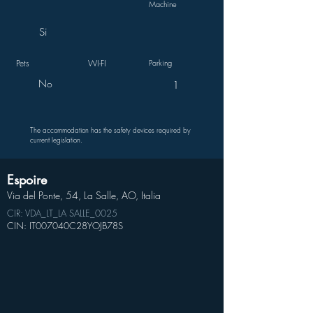
Machine
Si
Pets
WI-FI
Parking
No
1
The accommodation has the safety devices required by
current legislation.
Espoire
Via del Ponte, 54, La Salle, AO, Italia
CIR: VDA_LT_LA SALLE_0025
CIN: IT007040C28YOJB78S