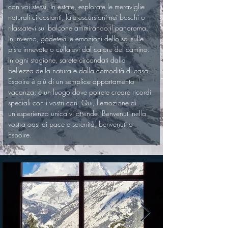
con voi stessi. In estate, esplorate le meraviglie 
naturali circostanti, fate escursioni nei boschi o 
rilassatevi sul balcone ammirando il panorama. 
In inverno, godetevi le emozioni dello sci sulle 
piste innevate o cullatevi dal calore del camino. 
In ogni stagione, sarete circondati dalla 
bellezza della natura e dalla comodità di casa.
Espoire è più di un semplice appartamento 
vacanza; è un luogo dove potrete creare ricordi 
speciali con i vostri cari. Qui, l'emozione di 
un'esperienza unica vi attende. Benvenuti nella 
vostra oasi di pace e serenità, benvenuti a 
Espoire.