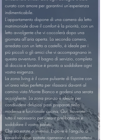
curato con amore per garantirvi un'esperienza 
indimenticabile.
L'appartamento dispone di una camera da letto 
matrimoniale dove il comfort è la priorità, con un 
letto avvolgente che vi coccolerà dopo una 
giornata all'aria aperta. La seconda camera, 
arredata con un letto a castello, è ideale per i 
più piccoli o gli amici che vi accompagnano in 
questa avventura. Il bagno di servizio, completo 
di doccia e lavatrice é pronto a soddisfare ogni 
vostra esigenza.
La zona living è il cuore pulsante di Espoire con 
un'area relax perfetta per rilassarsi davanti al 
camino vista Monte Bianco e godersi una serata 
accogliente. La zona pranzo è ideale per 
condividere deliziosi pasti preparati nella 
moderna e funzionale cucina. Qui, troverete 
tutto il necessario per creare prelibatezze e 
soddisfare il vostro palato.
Che sia estate o inverno, Espoire è l'angolo di 
paradiso dove potrete rigenerarvi e riconnettervi 