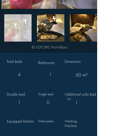
© ESPOIRE Mont-Blanc
Total beds
Dimension
Bathrooms
4
1
60 m²
Double bed
Single bed
Additional sofa bed
BED
1
0
1
Equipped kitchen
Dishwasher
Washing
Machine