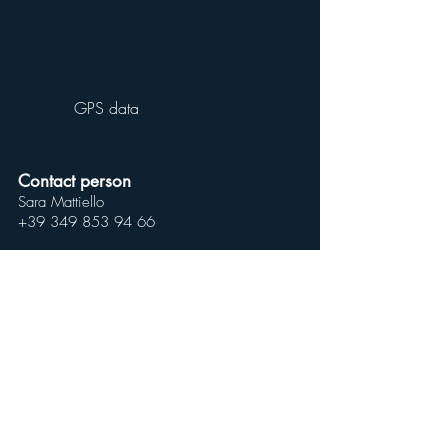
GPS data
Contact person
Sara Mattiello
+39 349 853 94 66