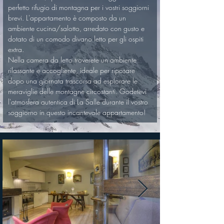
perfetto rifugio di montagna per i vostri soggiorni 
brevi. L'appartamento è composto da un 
ambiente cucina/salotto, arredato con gusto e 
dotato di un comodo divano letto per gli ospiti 
extra. 
Nella camera da letto troverete un ambiente 
rilassante e accogliente, ideale per riposare 
dopo una giornata trascorsa ad esplorare le 
meraviglie delle montagne circostanti. Godetevi 
l'atmosfera autentica di La Salle durante il vostro 
soggiorno in questo incantevole appartamento!