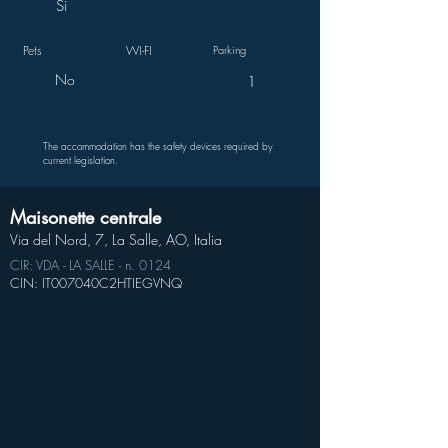
Si
Pets
WI-FI
Parking
No
1
The accommodation has the safety devices required by
current legislation.
Maisonette centrale
Via del Nord, 7, La Salle, AO, Italia
CIR: VDA - LA SALLE - n. 0124
CIN: IT007040C2HTIEGVNQ