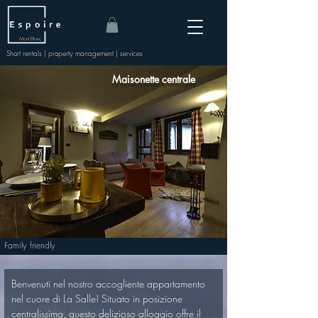
Mont Blanc
Short rentals | property management | services
Maisonette centrale
Family friendly
Benvenuti nel nostro accogliente appartamento 
nel cuore di La Salle! Situato in posizione 
centralissima, questo delizioso alloggio offre il 