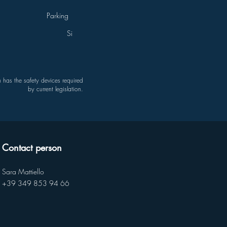
Parking
Si
has the safety devices required
by current legislation.
Contact person
Sara Mattiello
+39 349 853 94 66