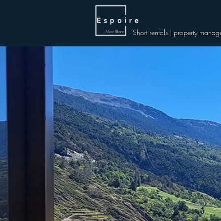
Short rentals | property manag
Mont Blanc