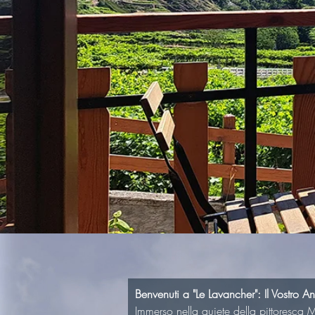
Benvenuti a "Le Lavancher": Il Vostro 
Immerso nella quiete della pittoresca 