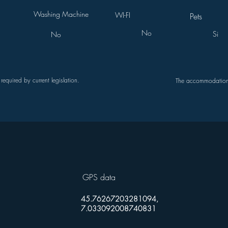
Washing Machine
WI-FI
Pets
No
Si
No
quired by current legislation.
The accommodation 
GPS data
45.76267203281094,
7.033092008740831