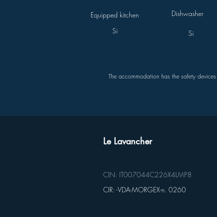
Dishwasher
Equipped kitchen
Si
Si
The accommodation has the safety devices re
Le Lavancher
CIN: IT007044C226X4LMP8
CIR: -VDA-MORGEX-n. 0260