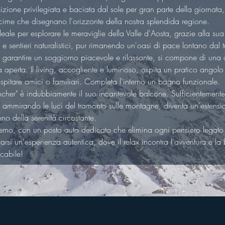
izione privilegiata e baciata dal sole per gran parte della giornata,
ime che disegnano l'orizzonte della nostra splendida regione.
deale per esplorare le meraviglie della Valle d'Aosta, grazie alla su
i e sentieri naturalistici, pur rimanendo un'oasi di pace lontano dal 
 garantire un soggiorno piacevole e rilassante, si compone di una c
a aperta. Il living, accogliente e luminoso, ospita un pratico angol
spitare amici o familiari. Completa l'interno un bagno funzionale.
ancher" è indubbiamente il suo incantevole balcone. Sufficientemente
 ammirando le luci del tramonto sulle montagne, diventa un'estensio
no della serenità circostante.
terno, con un posto auto dedicato che elimina ogni pensiero legato
larsi un'esperienza autentica, dove il relax incontra l'avventura e l
cabile!