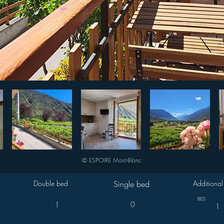
© ESPOIRE Mont-Blanc
Double bed
Single bed
Additional
BED
0
1
1