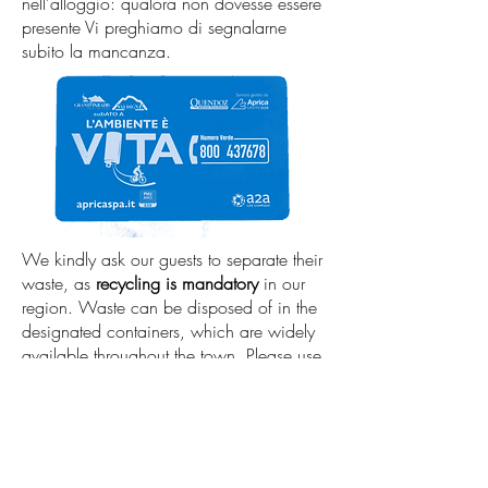
nell'alloggio: qualora non dovesse essere
presente Vi preghiamo di segnalarne
subito la mancanza.
We kindly ask our guests to separate their
waste, as
recycling is mandatory
in our
region. Waste can be disposed of in the
designated containers, which are widely
available throughout the town. Please use
the 'blue card' provided in your
accommodation; if you cannot find it,
please let us know immediately so we
can provide one.
Selezionati per voi| Selected for you...