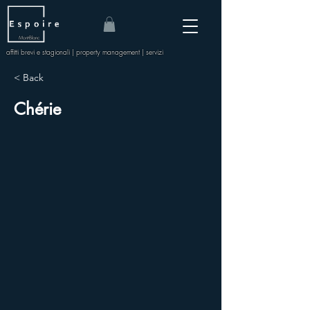
Mont-Blanc
affitti brevi e stagionali | property management | servizi
< Back
Chérie