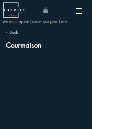
Mont-Blanc
affitti brevi e stagionali | property management | servizi
< Back
Courmaison