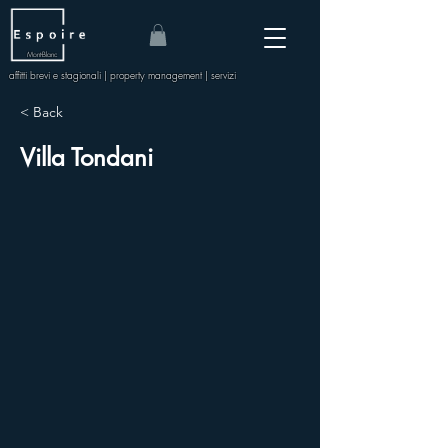
Mont-Blanc
affitti brevi e stagionali | property management | servizi
< Back
Villa Tondani