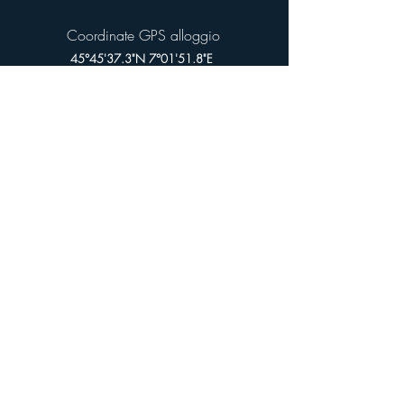
Coordinate GPS alloggio
45°45'37.3"N 7°01'51.8"E
Property Manager
Sara Mattiello
+39 349 853 94 66