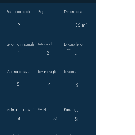
Posti letto totali
Bagni
Dimensione
3
1
36 m²
Letto matrimoniale
Letti singoli
Divano letto
BED
1
2
0
Cucina attrezzata
Lavastoviglie
Lavatrice
Si
Si
Si
Animali domestici
WI-FI
Parcheggio
Si
Si
Si