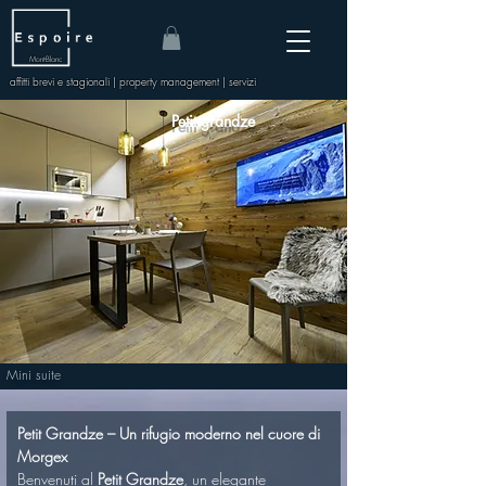
Mont-Blanc
affitti brevi e stagionali | property management | servizi
Petit grandze
Mini suite
Petit Grandze – Un rifugio moderno nel cuore di 
Morgex 
Benvenuti al 
Petit Grandze
, un elegante 