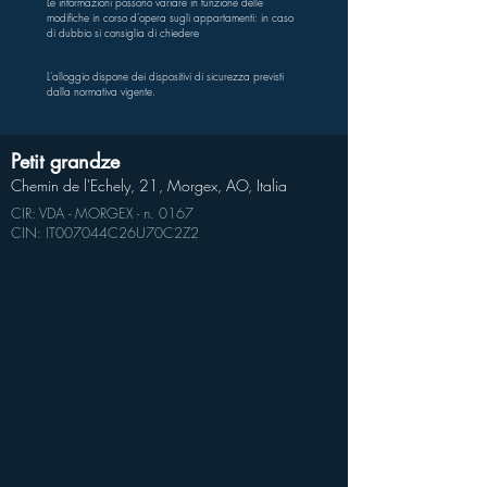
Le informazioni possono variare in funzione delle
modifiche in corso d'opera sugli appartamenti: in caso
di dubbio si consiglia di chiedere
L'alloggio dispone dei dispositivi di sicurezza previsti
dalla normativa vigente.
Petit grandze
Chemin de l'Echely, 21, Morgex, AO, Italia
CIR: VDA - MORGEX - n. 0167
CIN: IT007044C26U70C2Z2