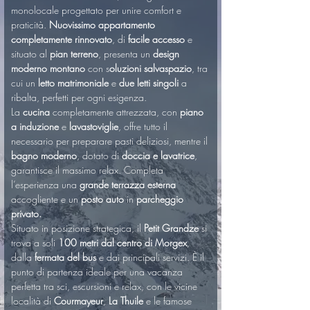
monolocale progettato per unire comfort e 
praticità. 
Nuovissimo appartamento 
completamente rinnovato
, di 
facile accesso
 e 
situato al 
pian terreno
, presenta un 
design 
moderno montano
 con s
oluzioni salvaspazio
, tra 
cui un 
letto matrimoniale
 e 
due letti singoli
 a 
ribalta, perfetti per ogni esigenza.
La 
cucina
 completamente attrezzata, con 
piano 
a induzione
 e 
lavastoviglie
, offre tutto il 
necessario per preparare pasti deliziosi, mentre il 
bagno moderno
, dotato di 
doccia e lavatrice
, 
garantisce il massimo relax. Completa 
l’esperienza una 
grande
terrazza esterna
accogliente e un 
posto auto
 in 
parcheggio 
privato.
Situato in posizione strategica, il 
Petit Grandze
 si 
trova a soli 
100 metri dal centro di Morgex
, 
dalla 
fermata del bus
 e dai principali servizi. È il 
punto di partenza ideale per una vacanza 
perfetta tra sci, escursioni e relax, con le vicine 
località di 
Courmayeur
, 
La Thuile
 e le famose 